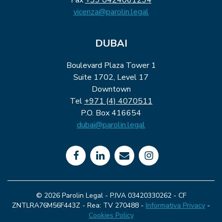
vicenza@parolin.legal
DUBAI
Boulevard Plaza Tower 1
Suite 1702, Level 17
Downtown
Tel
+971 (4) 4070511
P.O. Box 416654
dubai@parolin.legal
© 2026 Parolin Legal - P.IVA 03420330262 - CF
ZNTLRA76M56F443Z - Rea: TV 270488 -
Informativa Privacy
-
Cookies Policy