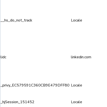
__hs_do_not_track
Locale
lidc
linkedin.com
_privy_EC579591C360CB9E479DFF80
Locale
_hjSession_151452
Locale