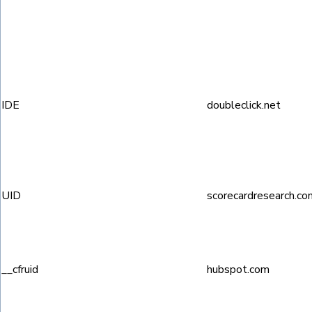
IDE
doubleclick.net
UID
scorecardresearch.co
__cfruid
hubspot.com