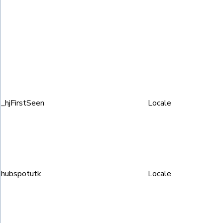
_hjFirstSeen
Locale
hubspotutk
Locale