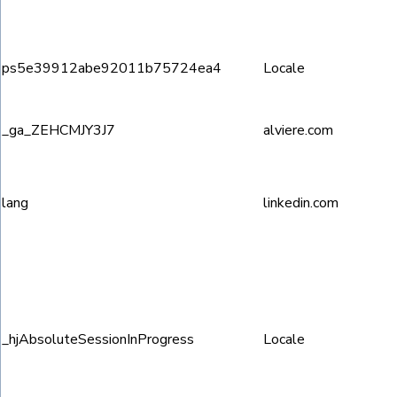
ps5e39912abe92011b75724ea4
Locale
_ga_ZEHCMJY3J7
alviere.com
lang
linkedin.com
_hjAbsoluteSessionInProgress
Locale