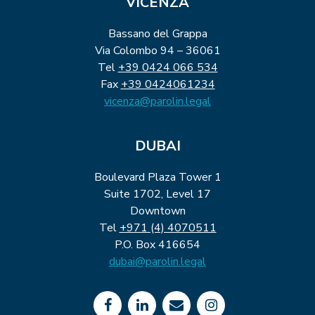
VICENZA
Bassano del Grappa
Via Colombo 94 – 36061
Tel
+39 0424 066 534
Fax
+39 0424061234
vicenza@parolin.legal
DUBAI
Boulevard Plaza Tower 1
Suite 1702, Level 17
Downtown
Tel
+971 (4) 4070511
P.O. Box 416654
dubai@parolin.legal