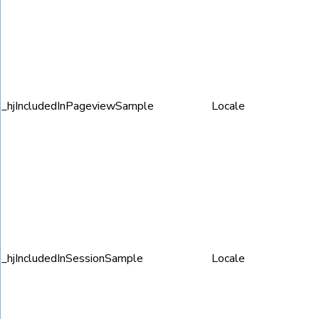
_hjIncludedInPageviewSample
Locale
_hjIncludedInSessionSample
Locale