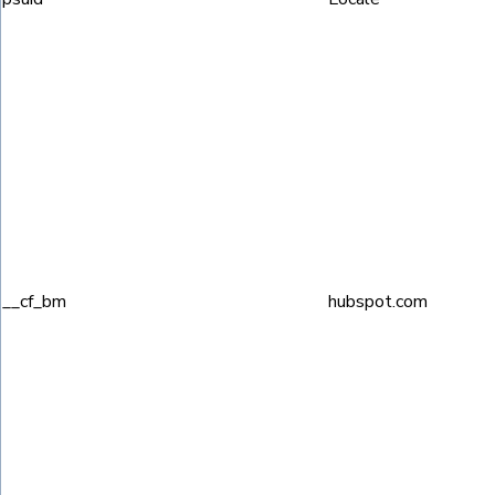
__cf_bm
hubspot.com