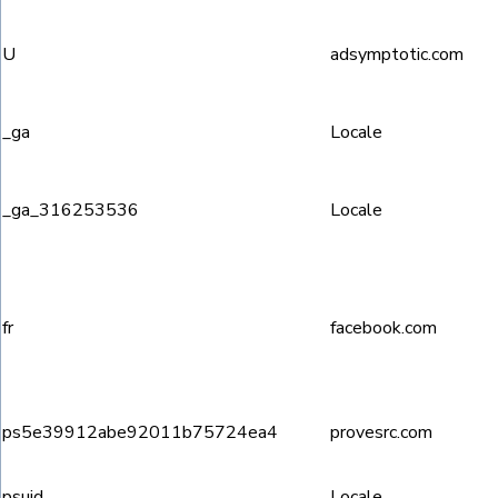
U
adsymptotic.com
_ga
Locale
_ga_316253536
Locale
fr
facebook.com
ps5e39912abe92011b75724ea4
provesrc.com
psuid
Locale