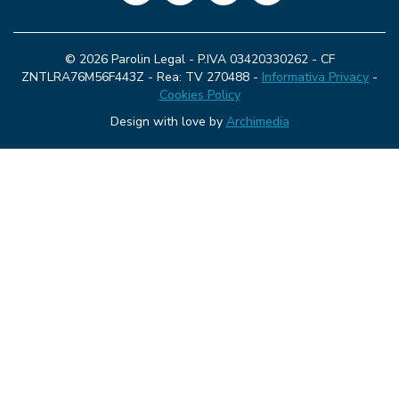
© 2026 Parolin Legal - P.IVA 03420330262 - CF
ZNTLRA76M56F443Z - Rea: TV 270488 -
Informativa Privacy
-
Cookies Policy
Design with love by
Archimedia