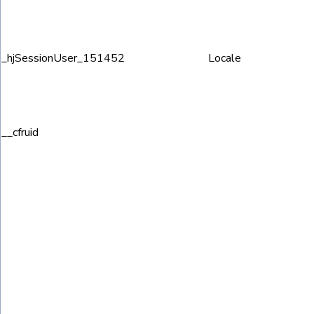
_hjSessionUser_151452
Locale
__cfruid