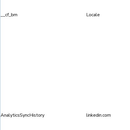
__cf_bm
Locale
AnalyticsSyncHistory
linkedin.com