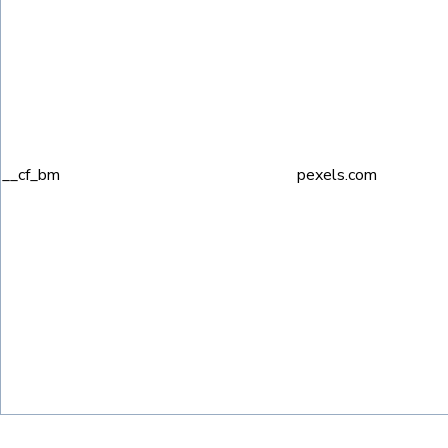
__cf_bm
pexels.com