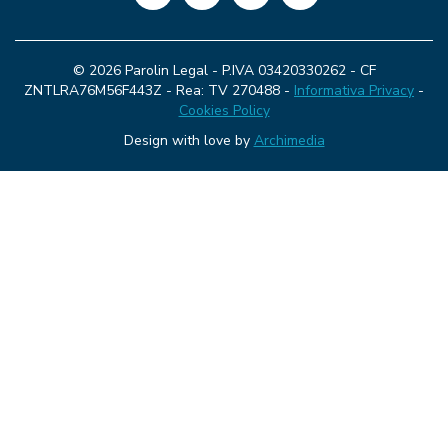
© 2026 Parolin Legal - P.IVA 03420330262 - CF
ZNTLRA76M56F443Z - Rea: TV 270488 -
Informativa Privacy
-
Cookies Policy
Design with love by
Archimedia