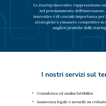
Le startup innovative rappresentano una
nel potenziamento dell’innovazione, d
innovative è di cruciale importanza per l
strategiche e rimanere competitive in 
migliori pratiche delle start
I nostri servizi sul
Consulenza ed analisi fattibilità
Assistenza legale e notarile su redazio