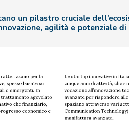
ano un pilastro cruciale dell’ecos
nnovazione, agilità e potenziale di
aratterizzano per la
Le startup innovative in Ital
ive, spesso basate su
cinque anni di attività, che s
ali o emergenti. In
vocazione all’innovazione tecn
un trattamento agevolato
avanzate per rispondere alle
mativo che finanziario,
spaziano attraverso vari sett
l progresso economico e
Communication Technology) all
manifattura avanzata.