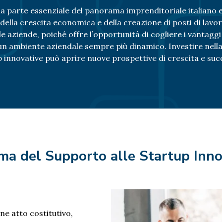
 parte essenziale del panorama imprenditoriale italiano e
ella crescita economica e della creazione di posti di lavo
e aziende, poiché offre l’opportunità di cogliere i vantaggi f
un ambiente aziendale sempre più dinamico. Investire nella
up innovative può aprire nuove prospettive di crescita e su
 tema del Supporto alle Startup In
ne atto costitutivo,