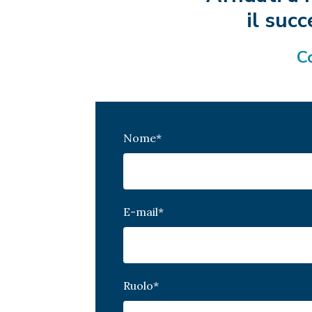
il succ
Co
Nome
*
E-mail
*
Ruolo
*