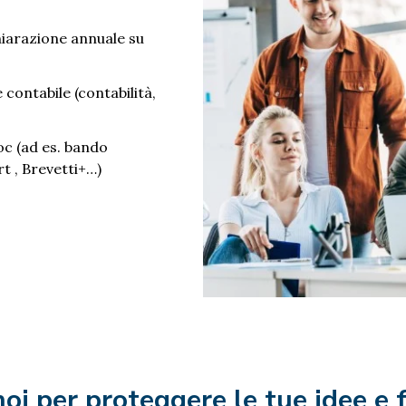
chiarazione annuale su
contabile (contabilità,
oc (ad es. bando
t , Brevetti+…)
noi per proteggere le tue idee e 