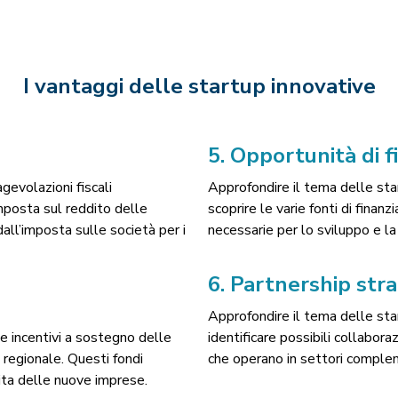
I vantaggi delle startup innovative
5.
Opportunità di 
agevolazioni fiscali
Approfondire il tema delle sta
l’imposta sul reddito delle
scoprire le varie fonti di finan
all’imposta sulle società per i
necessarie per lo sviluppo e la 
6.
Partnership str
Approfondire il tema delle sta
e incentivi a sostegno delle
identificare possibili collabor
e regionale. Questi fondi
che operano in settori complem
scita delle nuove imprese.