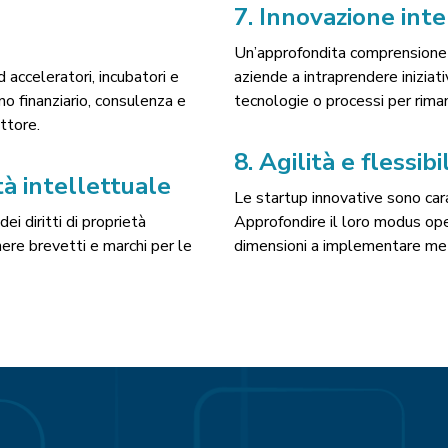
7.
Innovazione int
Un’approfondita comprensione d
acceleratori, incubatori e
aziende a intraprendere iniziat
o finanziario, consulenza e
tecnologie o processi per rima
ttore.
8.
Agilità e flessibi
à intellettuale
Le startup innovative sono cara
i diritti di proprietà
Approfondire il loro modus oper
ere brevetti e marchi per le
dimensioni a implementare met