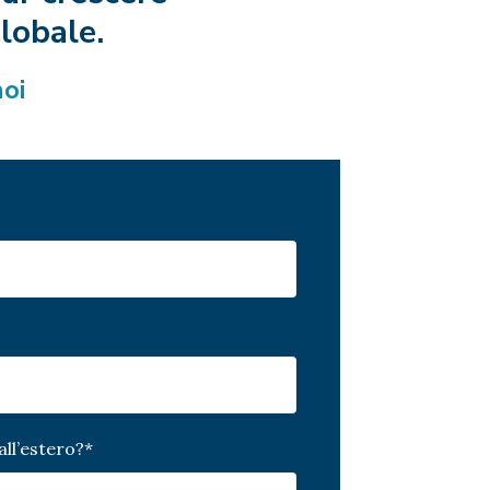
globale.
noi
all’estero?
*